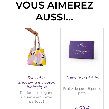
VOUS AIMEREZ
AUSSI...
Sac cabas
Collection plaisirs
shopping en coton
biologique
Étui vide pour 8 petits
Pratique et élégant,
pots
un sac à emporter
partout !
4,50 €