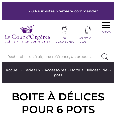
-10% sur votre première commande*
MENU
SE
PANIER
CONNECTER
VIDE
Rechercher un fruit, une référence, un produit...
Accueil
»
Cadeaux
»
Accessoires
» Boite à Délices vide 6
pots
BOITE À DÉLICES
POUR 6 POTS