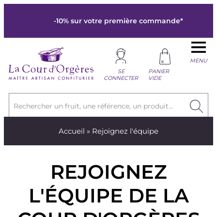
-10% sur votre première commande*
MENU
SE
PANIER
CONNECTER
VIDE
Rechercher un fruit, une référence, un produit...
Accueil
» Rejoignez l'équipe
REJOIGNEZ
L'ÉQUIPE DE LA