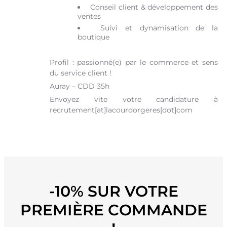
Conseil client & développement des
ventes
Suivi et dynamisation de la
boutique
Profil : passionné(e) par le commerce et sens
du service client !
Auray – CDD 35h
Envoyez vite votre candidature à
recrutement[at]lacourdorgeres[dot]com
-10% SUR VOTRE
PREMIÈRE COMMANDE