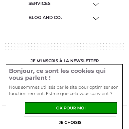
SERVICES
BLOG AND CO.
JE M'INSCRIS À LA NEWSLETTER
Bonjour, ce sont les cookies qui
Votre email
vous parlent !
Nous sommes utilisés par le site pour optimiser son
fonctionnement. Est-ce que cela vous convient ?
OK POUR MOI
Mentions légales
Cookies
Crédits
JE CHOISIS
La Cour d'Orgères
1 allée Véga
Parc d'Activités Plein
Ouest
56170
QUIBERON
-
France
Tel :
02 97 29 55 62