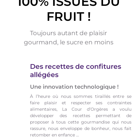
100% ISSUES DU
FRUIT !
Toujours autant de plaisir
gourmand, le sucre en moins
Des recettes de confitures
allégées
Une innovation technologique !
À l’heure où nous sommes tiraillés entre se
faire plaisir et respecter ses contraintes
alimentaires, La Cour d’Orgères a voulu
développer des recettes permettant de
proposer à tous cette gourmandise qui nous
rassure, nous enveloppe de bonheur, nous fait
retomber en enfance …