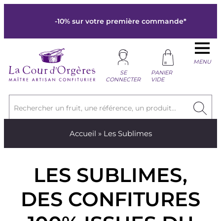
-10% sur votre première commande*
MENU
SE
PANIER
CONNECTER
VIDE
Rechercher un fruit, une référence, un produit...
Accueil
» Les Sublimes
LES SUBLIMES,
DES CONFITURES