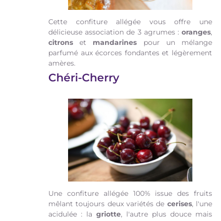
Cette confiture allégée vous offre une
délicieuse association de 3 agrumes :
oranges
,
citrons
et
mandarines
pour un mélange
parfumé aux écorces fondantes et légèrement
amères.
Chéri-Cherry
Une confiture allégée 100% issue des fruits
mêlant toujours deux variétés de
cerises
, l'une
acidulée : la
griotte
, l'autre plus douce mais