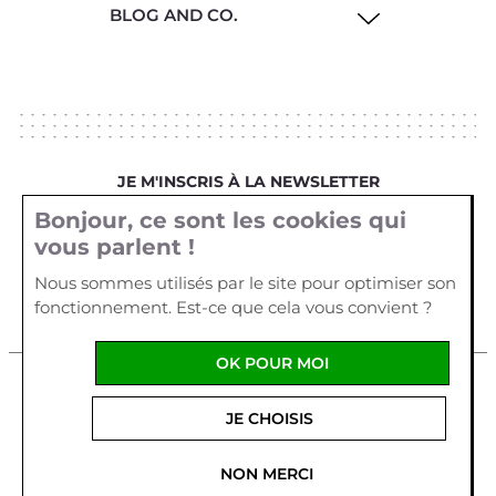
BLOG AND CO.
JE M'INSCRIS À LA NEWSLETTER
Bonjour, ce sont les cookies qui
Votre email
vous parlent !
Nous sommes utilisés par le site pour optimiser son
fonctionnement. Est-ce que cela vous convient ?
OK POUR MOI
Mentions légales
Cookies
Crédits
JE CHOISIS
La Cour d'Orgères
1 allée Véga
Parc d'Activités Plein
Ouest
56170
QUIBERON
-
France
Tel :
02 97 29 55 62
NON MERCI
Fabriqué en France