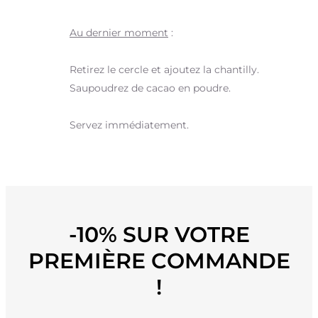
Au dernier moment
:
Retirez le cercle et ajoutez la chantilly.
Saupoudrez de cacao en poudre.
Servez immédiatement.
-10% SUR VOTRE
PREMIÈRE COMMANDE
!