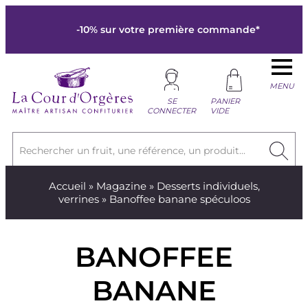
-10% sur votre première commande*
MENU
SE
PANIER
CONNECTER
VIDE
Rechercher un fruit, une référence, un produit...
Accueil
»
Magazine
»
Desserts individuels,
verrines
» Banoffee banane spéculoos
BANOFFEE
BANANE