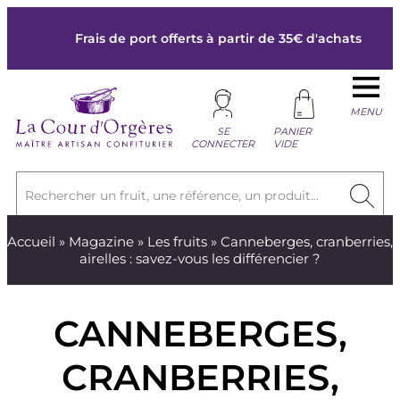
Frais de port offerts à partir de 35€ d'achats
MENU
SE
PANIER
CONNECTER
VIDE
Rechercher un fruit, une référence, un produit...
Accueil
»
Magazine
»
Les fruits
» Canneberges, cranberries,
airelles : savez-vous les différencier ?
CANNEBERGES,
CRANBERRIES,