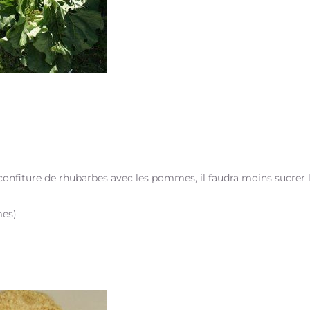
confiture de rhubarbes avec les pommes, il faudra moins sucrer 
mes)