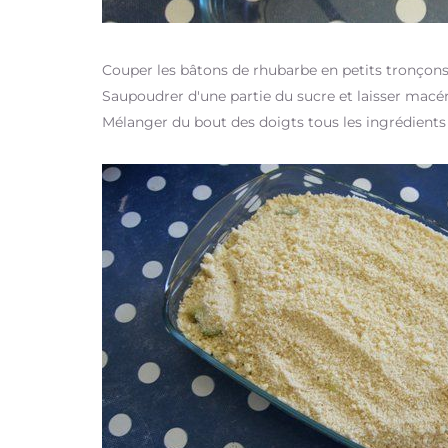
Couper les bâtons de rhubarbe en petits tronçons
Saupoudrer d'une partie du sucre et laisser macére
Mélanger du bout des doigts tous les ingrédients sa