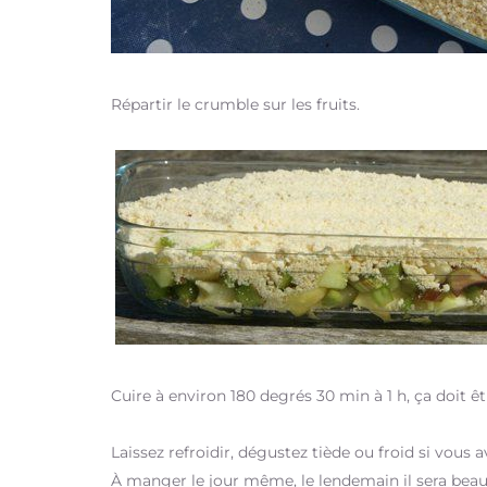
Répartir le crumble sur les fruits.
Cuire à environ 180 degrés 30 min à 1 h, ça doit êtr
Laissez refroidir, dégustez tiède ou froid si vous 
À manger le jour même, le lendemain il sera beau