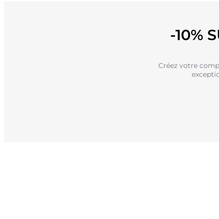
-10% 
Créez votre compt
excepti