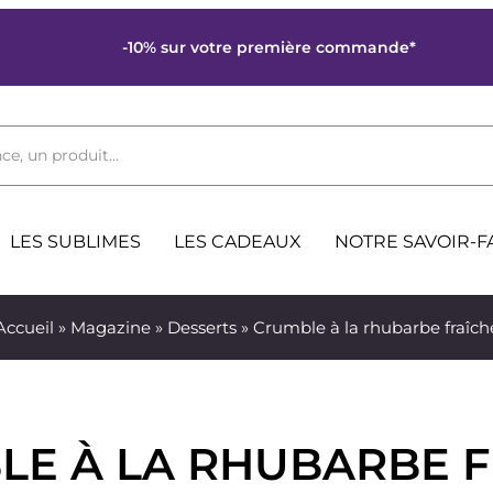
-10% sur votre première commande*
ce, un produit...
LES SUBLIMES
LES CADEAUX
NOTRE SAVOIR-F
Accueil
»
Magazine
»
Desserts
» Crumble à la rhubarbe fraîch
LE À LA RHUBARBE F