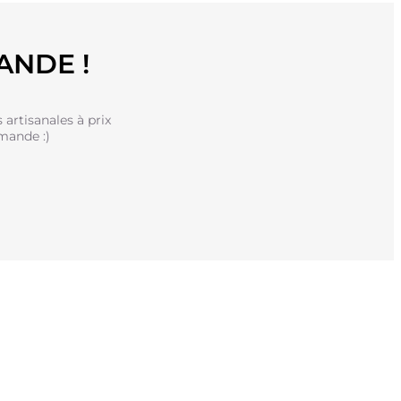
ANDE !
artisanales à prix
mande :)