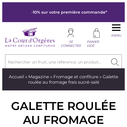
-10% sur votre première commande*
MENU
SE
PANIER
CONNECTER
VIDE
Rechercher un fruit, une référence, un produit...
Accueil
»
Magazine
»
Fromage et confiture
» Galette
roulée au fromage frais sucré-salé
GALETTE ROULÉE
AU FROMAGE