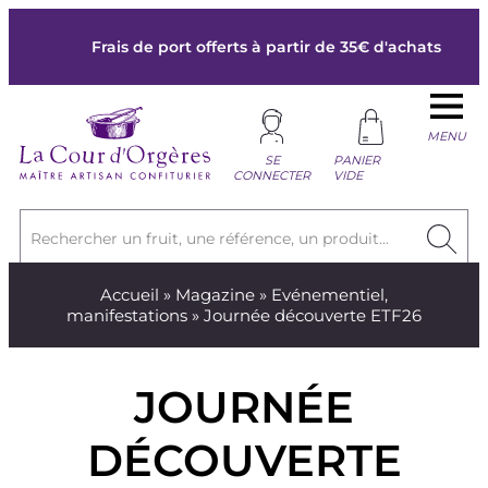
Frais de port offerts à partir de 35€ d'achats
MENU
SE
PANIER
CONNECTER
VIDE
Rechercher un fruit, une référence, un produit...
Accueil
»
Magazine
»
Evénementiel,
manifestations
» Journée découverte ETF26
JOURNÉE
DÉCOUVERTE