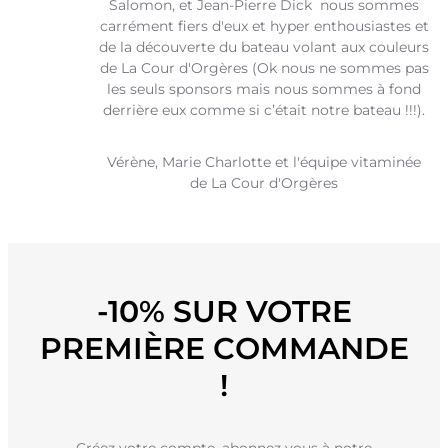
Salomon, et Jean-Pierre Dick nous sommes
carrément fiers d'eux et hyper enthousiastes et
de la découverte du bateau volant aux couleurs
de La Cour d'Orgères (Ok nous ne sommes pas
les seuls sponsors mais nous sommes à fond
derrière eux comme si c’était notre bateau !!!).
Vérène, Marie Charlotte et l'équipe vitaminée
de La Cour d'Orgères
-10% SUR VOTRE
PREMIÈRE COMMANDE
!
Créez votre compte, abonnez vous à notre