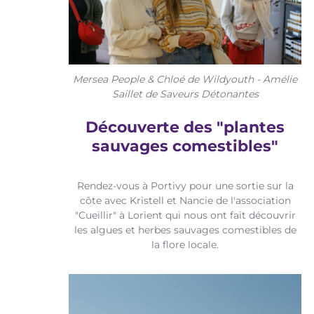
Mersea People & Chloé de Wildyouth - Amélie
Saillet de Saveurs Détonantes
Découverte des "plantes
sauvages comestibles"
Rendez-vous à Portivy pour une sortie sur la
côte avec Kristell et Nancie de l'association
"Cueillir" à Lorient qui nous ont fait découvrir
les algues et herbes sauvages comestibles de
la flore locale.