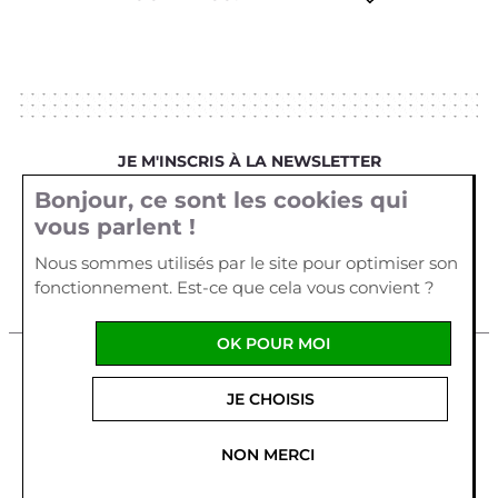
JE M'INSCRIS À LA NEWSLETTER
Bonjour, ce sont les cookies qui
Votre email
vous parlent !
Nous sommes utilisés par le site pour optimiser son
fonctionnement. Est-ce que cela vous convient ?
OK POUR MOI
Mentions légales
Cookies
Crédits
JE CHOISIS
La Cour d'Orgères
1 allée Véga
Parc d'Activités Plein
Ouest
56170
QUIBERON
-
France
Tel :
02 97 29 55 62
NON MERCI
Fabriqué en France