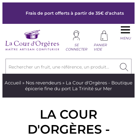
Frais de port offerts à partir de 35€ d'achats
MENU
SE
PANIER
CONNECTER
VIDE
Rechercher un fruit, une référence, un produit...
Accueil
»
Nos revendeurs
» La Cour d'Orgères - Boutique
épicerie fine du port La Trinité sur Mer
LA COUR
D'ORGÈRES -