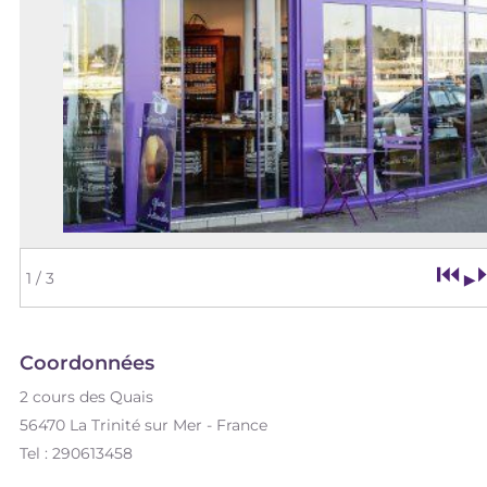
⏮
▶
1
/ 3
Coordonnées
2 cours des Quais
56470 La Trinité sur Mer - France
Tel :
290613458