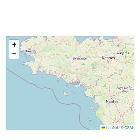
+
−
Leaflet
|
©
OSM