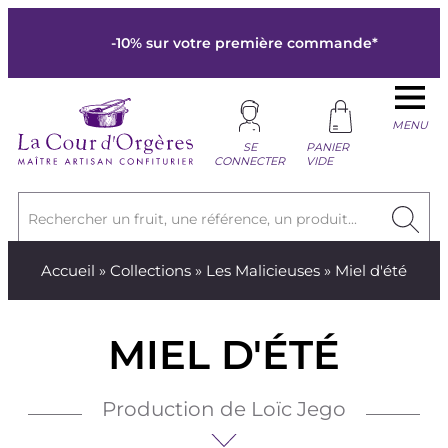
-10% sur votre première commande*
MENU
SE
PANIER
CONNECTER
VIDE
Rechercher un fruit, une référence, un produit...
Accueil
»
Collections
»
Les Malicieuses
» Miel d'été
MIEL D'ÉTÉ
Production de Loïc Jego