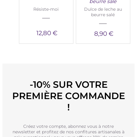
beurre salé
Résiste-moi
Dulce de leche au
beurre salé
12,80 €
8,90 €
-10% SUR VOTRE
PREMIÈRE COMMANDE
!
Créez votre compte, abonnez vous à notre
newsletter et profitez de nos confitures artisanales à