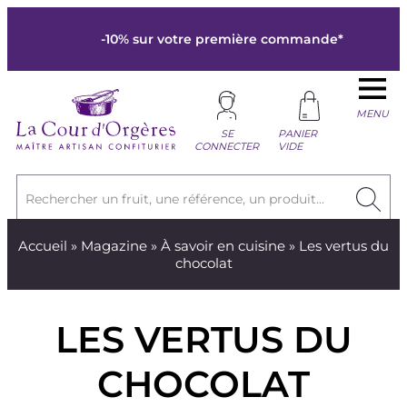
-10% sur votre première commande*
MENU
SE
PANIER
CONNECTER
VIDE
Rechercher un fruit, une référence, un produit...
Accueil
»
Magazine
»
À savoir en cuisine
» Les vertus du
chocolat
LES VERTUS DU
CHOCOLAT