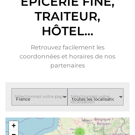
ÉPICERIE FINE,
TRAITEUR,
HÔTEL...
Retrouvez facilement les
coordonnées et horaires de nos
partenaires
Sélectionnez votre pays
Sélectionnez votre
localisation
+
9
−