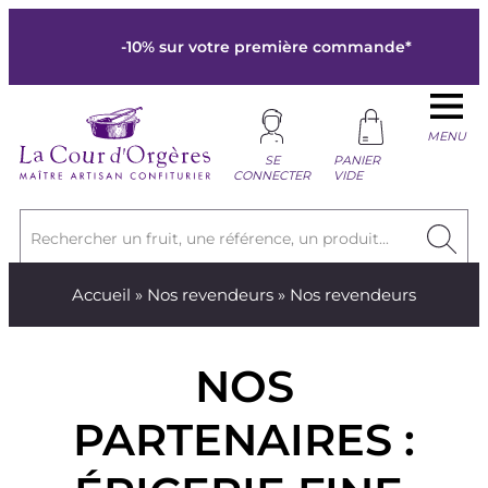
-10% sur votre première commande*
MENU
SE
PANIER
CONNECTER
VIDE
Rechercher un fruit, une référence, un produit...
Accueil
»
Nos revendeurs
» Nos revendeurs
NOS
PARTENAIRES :