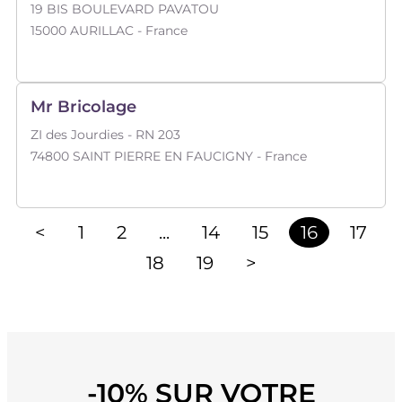
19 BIS BOULEVARD PAVATOU
15000
AURILLAC
- France
Mr Bricolage
ZI des Jourdies - RN 203
74800
SAINT PIERRE EN FAUCIGNY
- France
<
1
2
...
14
15
16
17
18
19
>
-10% SUR VOTRE