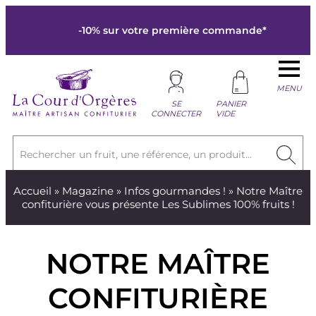
-10% sur votre première commande*
MENU
SE
PANIER
CONNECTER
VIDE
Rechercher un fruit, une référence, un produit...
Accueil
»
Magazine
»
Infos gourmandes !
» Notre Maître
confiturière vous présente Les Sublimes 100% fruits !
NOTRE MAÎTRE
CONFITURIÈRE