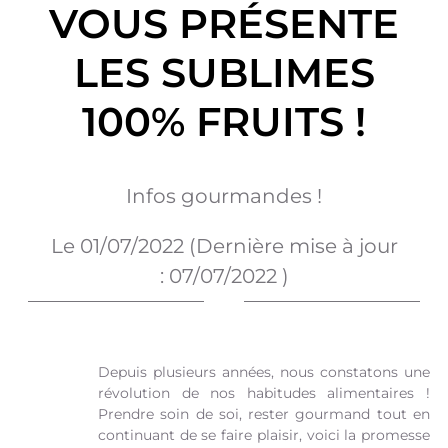
VOUS PRÉSENTE
LES SUBLIMES
100% FRUITS !
Infos gourmandes !
Le
01/07/2022
(Dernière mise à jour
:
07/07/2022
)
Depuis plusieurs années, nous constatons une
révolution de nos habitudes alimentaires !
Prendre soin de soi, rester gourmand tout en
continuant de se faire plaisir, voici la promesse