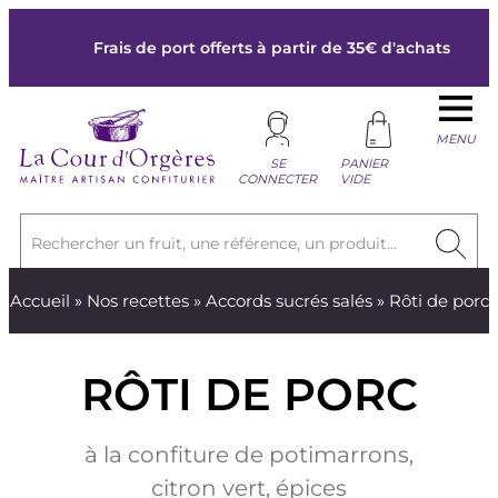
Frais de port offerts à partir de 35€ d'achats
MENU
SE
PANIER
CONNECTER
VIDE
Rechercher un fruit, une référence, un produit...
Accueil
»
Nos recettes
»
Accords sucrés salés
» Rôti de porc
RÔTI DE PORC
à la confiture de potimarrons,
citron vert, épices