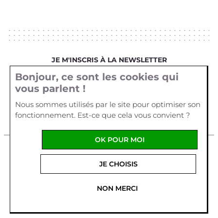
JE M'INSCRIS À LA NEWSLETTER
Bonjour, ce sont les cookies qui
Votre email
vous parlent !
Nous sommes utilisés par le site pour optimiser son
fonctionnement. Est-ce que cela vous convient ?
OK POUR MOI
Mentions légales
Cookies
Crédits
JE CHOISIS
La Cour d'Orgères
1 allée Véga
Parc d'Activités Plein
Ouest
56170
QUIBERON
-
France
Tel :
02 97 29 55 62
NON MERCI
Fabriqué en France