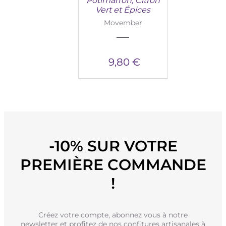
Potimarron, Citron
Vert et Épices
Movember
9,80 €
-10% SUR VOTRE
PREMIÈRE COMMANDE
!
Créez votre compte, abonnez vous à notre
newsletter et profitez de nos confitures artisanales à