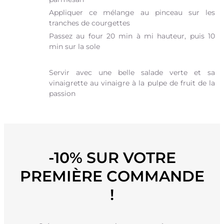
Appliquer ce mélange au pinceau sur les
tranches de courgettes
Passez au four 20 min à mi hauteur, puis 10
min sur la sole
Servir avec une belle salade verte et sa
vinaigrette au vinaigre à la pulpe de fruit de la
passion
-10% SUR VOTRE
PREMIÈRE COMMANDE
!