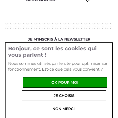
JE M'INSCRIS À LA NEWSLETTER
Bonjour, ce sont les cookies qui
Votre email
vous parlent !
Nous sommes utilisés par le site pour optimiser son
fonctionnement. Est-ce que cela vous convient ?
OK POUR MOI
Mentions légales
Cookies
Crédits
JE CHOISIS
La Cour d'Orgères
1 allée Véga
Parc d'Activités Plein
Ouest
56170
QUIBERON
-
France
Tel :
02 97 29 55 62
NON MERCI
Fabriqué en France