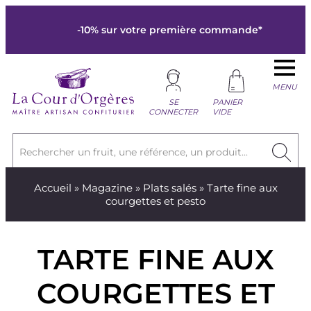
-10% sur votre première commande*
MENU
SE
PANIER
CONNECTER
VIDE
Rechercher un fruit, une référence, un produit...
Accueil
»
Magazine
»
Plats salés
» Tarte fine aux
courgettes et pesto
TARTE FINE AUX
COURGETTES ET