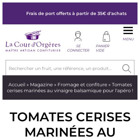
Frais de port offerts à partir de 35€ d'achats
MENU
SE
PANIER
CONNECTER
VIDE
Rechercher un fruit, une référence, un produit...
Accueil
»
Magazine
»
Fromage et confiture
» Tomates
cerises marinées au vinaigre balsamique pour l'apéro !
TOMATES CERISES
MARINÉES AU