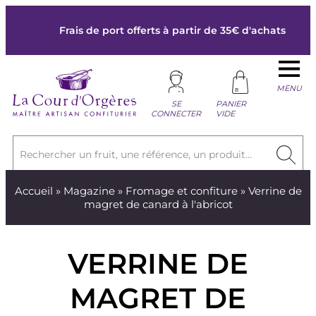
Frais de port offerts à partir de 35€ d'achats
MENU
SE
PANIER
CONNECTER
VIDE
Rechercher un fruit, une référence, un produit...
Accueil
»
Magazine
»
Fromage et confiture
» Verrine de
magret de canard à l'abricot
VERRINE DE
MAGRET DE