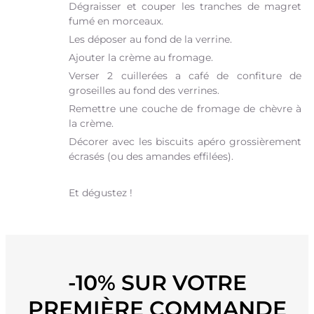
Dégraisser et couper les tranches de magret
fumé en morceaux.
Les déposer au fond de la verrine.
Ajouter la crème au fromage.
Verser 2 cuillerées a café de confiture de
groseilles au fond des verrines.
Remettre une couche de fromage de chèvre à
la crème.
Décorer avec les biscuits apéro grossièrement
écrasés (ou des amandes effilées).
Et dégustez !
-10% SUR VOTRE
PREMIÈRE COMMANDE