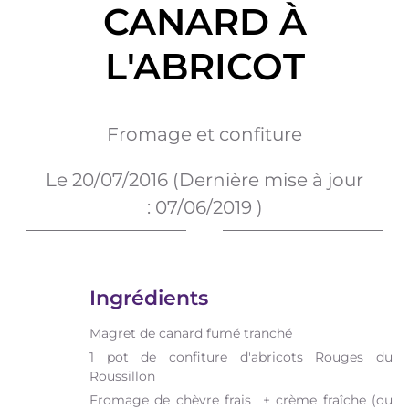
CANARD À
L'ABRICOT
Fromage et confiture
Le
20/07/2016
(Dernière mise à jour
:
07/06/2019
)
Ingrédients
Magret de canard fumé tranché
1 pot de confiture d'abricots Rouges du
Roussillon
Fromage de chèvre frais + crème fraîche (ou