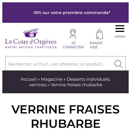
-10% sur votre première commande*
MENU
SE
PANIER
CONNECTER
VIDE
Rechercher un fruit, une référence, un produit...
Accueil
»
Magazine
»
Desserts individuels,
verrines
» Verrine fraises rhubarbe
VERRINE FRAISES
RHUBARBE