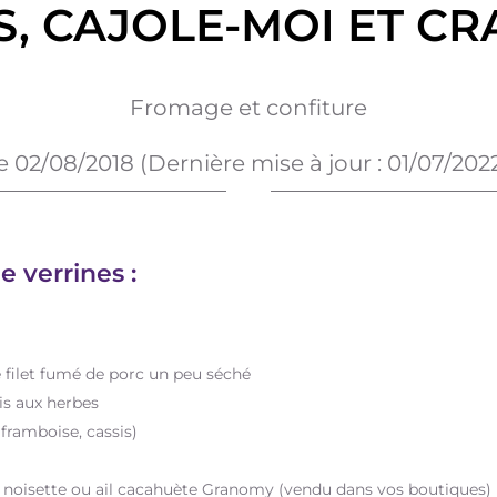
, CAJOLE-MOI ET C
Fromage et confiture
e
02/08/2018
(Dernière mise à jour :
01/07/202
e verrines :
 filet fumé de porc un peu séché
is aux herbes
framboise, cassis)
 noisette ou ail cacahuète Granomy (vendu dans vos boutiques)