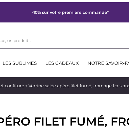
-10% sur votre première commande*
ce, un produit...
LES SUBLIMES
LES CADEAUX
NOTRE SAVOIR-F
t confiture
» Verrine salée apéro filet fumé, fromage frais au
PÉRO FILET FUMÉ, F