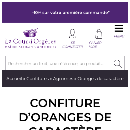
-10% sur votre première commande*
MENU
SE
PANIER
CONNECTER
VIDE
Rechercher un fruit, une référence, un produit...
Accueil
»
Confitures
»
Agrumes
» Oranges de caractère
CONFITURE
D’ORANGES DE