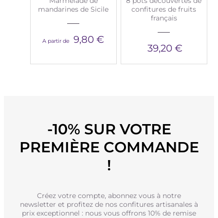
Marmelade de
8 pots découvertes de
mandarines de Sicile
confitures de fruits
français
9,80 €
A partir de
39,20 €
-10% SUR VOTRE
PREMIÈRE COMMANDE
!
Créez votre compte, abonnez vous à notre
newsletter et profitez de nos confitures artisanales à
prix exceptionnel : nous vous offrons 10% de remise