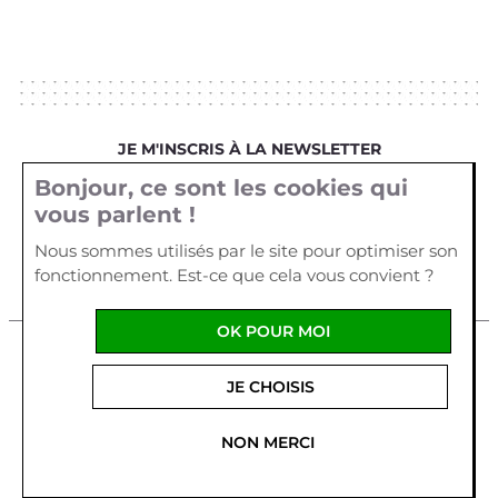
JE M'INSCRIS À LA NEWSLETTER
Bonjour, ce sont les cookies qui
Votre email
vous parlent !
Nous sommes utilisés par le site pour optimiser son
fonctionnement. Est-ce que cela vous convient ?
OK POUR MOI
Mentions légales
Cookies
Crédits
JE CHOISIS
La Cour d'Orgères
1 allée Véga
Parc d'Activités Plein
Ouest
56170
QUIBERON
-
France
Tel :
02 97 29 55 62
NON MERCI
Fabriqué en France