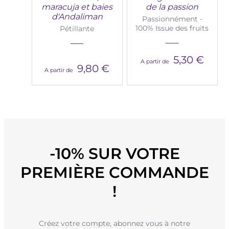
maracuja et baies
de la passion
d'Andaliman
Passionnément -
100% Issue des fruits
Pétillante
5,30 €
A partir de
9,80 €
A partir de
-10% SUR VOTRE
PREMIÈRE COMMANDE
!
Créez votre compte, abonnez vous à notre