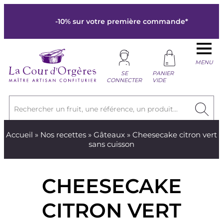
-10% sur votre première commande*
MENU
SE
PANIER
CONNECTER
VIDE
Rechercher un fruit, une référence, un produit...
Accueil
»
Nos recettes
»
Gâteaux
» Cheesecake citron vert
sans cuisson
CHEESECAKE
CITRON VERT