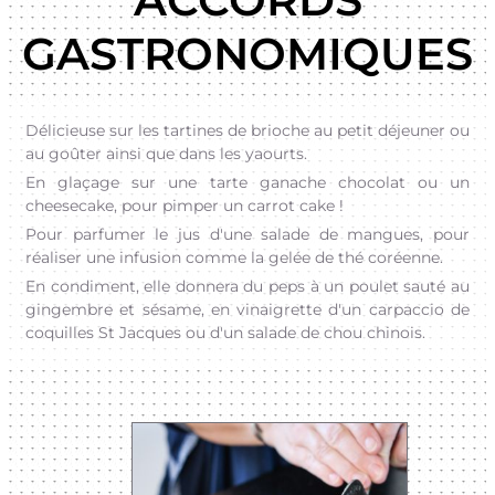
GASTRONOMIQUES
Délicieuse sur les tartines de brioche au petit déjeuner ou
au goûter ainsi que dans les yaourts.
En glaçage sur une tarte ganache chocolat ou un
cheesecake, pour pimper un carrot cake !
Pour parfumer le jus d'une salade de mangues, pour
réaliser une infusion comme la gelée de thé coréenne.
En condiment, elle donnera du peps à un poulet sauté au
gingembre et sésame, en vinaigrette d'un carpaccio de
coquilles St Jacques ou d'un salade de chou chinois.