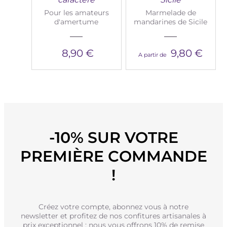
Pour les amateurs
Marmelade de
d'amertume
mandarines de Sicile
8,90 €
9,80 €
A partir de
-10% SUR VOTRE
PREMIÈRE COMMANDE
!
Créez votre compte, abonnez vous à notre
newsletter et profitez de nos confitures artisanales à
prix exceptionnel : nous vous offrons 10% de remise