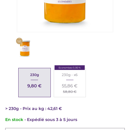
Economisez 5.00 %
230g
230g - x6
9,80 €
55,86 €
58,80 €
230g
Prix au kg : 42,61 €
En stock
- Expédié sous 3 à 5 jours