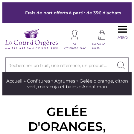
Frais de port offerts à partir de 35€ d'achats
MENU
SE
PANIER
CONNECTER
VIDE
Rechercher un fruit, une référence, un produit...
Accueil
»
Confitures
»
Agrumes
» Gelée d'orange, citron
vert, maracuja et baies d'Andaliman
GELÉE
D'ORANGES,