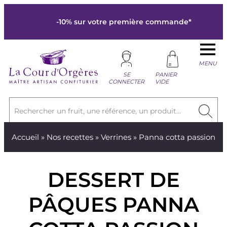
-10% sur votre première commande*
MENU
SE
PANIER
CONNECTER
VIDE
Rechercher un fruit, une référence, un produit...
Accueil
»
Nos recettes
»
Verrines
» Panna cotta passion
DESSERT DE
PÂQUES PANNA