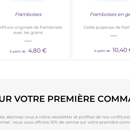
Framboises
Framboises en g
nfiture originale de framboises
Gelée pulpeuse de fra
avec les grains
10,40
4,80 €
A partir de
A partir de
SUR VOTRE PREMIÈRE COMM
e, abonnez vous à notre newsletter et profitez de nos confitures 
onnel : nous vous offrons 10% de remise sur votre première com