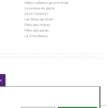
Idées cadeaux gourmands
La presse en parle
Saint-Valentin
Les fêtes de Noël !
Fête des mères
Fête des pères
La Chandeleur