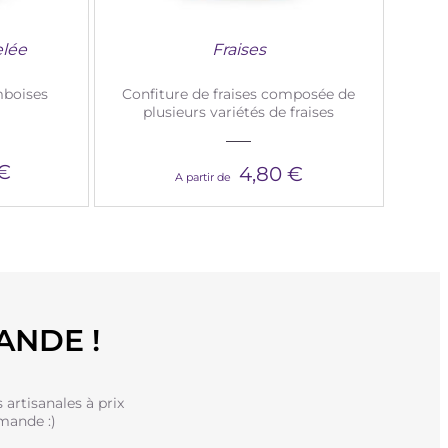
elée
Fraises
mboises
Confiture de fraises composée de
plusieurs variétés de fraises
 €
4,80 €
A partir de
ANDE !
artisanales à prix
mande :)