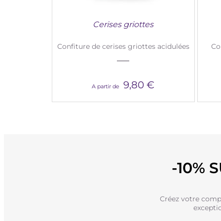
Cerises griottes
Confiture de cerises griottes acidulées
Co
9,80 €
A partir de
-10% 
Créez votre compt
excepti