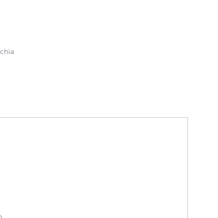
 chia
n.