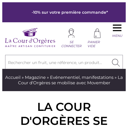
-10% sur votre première commande*
MENU
SE
PANIER
CONNECTER
VIDE
Rechercher un fruit, une référence, un produit...
Accueil
»
Magazine
»
Evénementiel, manifestations
» La
Cour d'Orgères se mobilise avec Movember
LA COUR
D'ORGÈRES SE