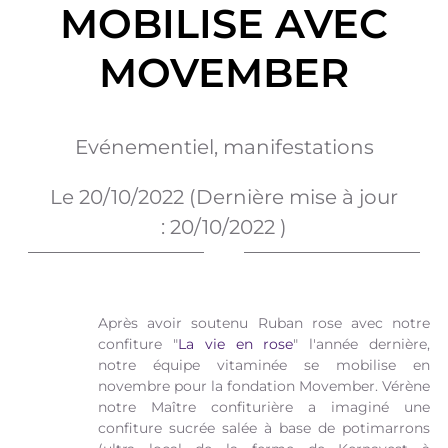
MOBILISE AVEC
MOVEMBER
Evénementiel, manifestations
Le
20/10/2022
(Dernière mise à jour
:
20/10/2022
)
Après avoir soutenu Ruban rose avec notre
confiture "
La vie en rose
" l'année dernière,
notre équipe vitaminée se mobilise en
novembre pour la fondation Movember. Vérène
notre Maître confiturière a imaginé une
confiture sucrée salée à base de potimarrons