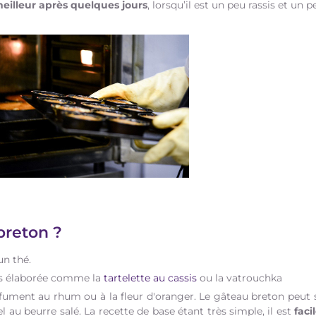
eilleur après quelques jours
, lorsqu’il est un peu rassis et un p
breton ?
un thé.
lus élaborée comme la
tartelette au cassis
ou la vatrouchka
fument au rhum ou à la fleur d'oranger. Le gâteau breton peut s
 au beurre salé. La recette de base étant très simple, il est
faci