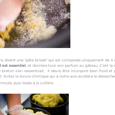
ns disent une "pâte brisée" qui est composée uniquement de 4 in
 est essentiel
, et donnera tout son parfum au gâteau. C'est la q
breton s'en ressentirait. Il devra être incorporé bien froid et p
 Evitez la levure chimique qui à notre avis accélère le déssech
oule, puis lissée à la cuillère.