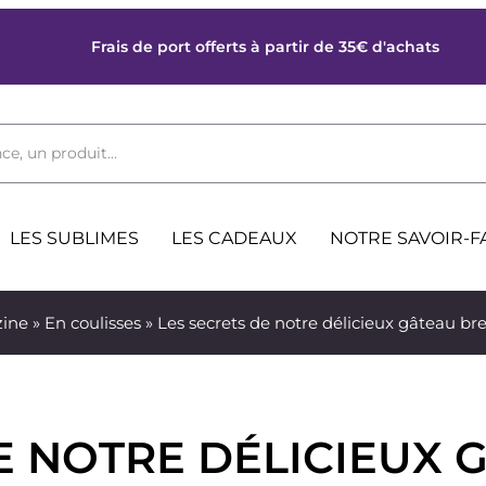
Frais de port offerts à partir de 35€ d'achats
ce, un produit...
LES SUBLIMES
LES CADEAUX
NOTRE SAVOIR-F
ine
»
En coulisses
» Les secrets de notre délicieux gâteau bre
E NOTRE DÉLICIEUX