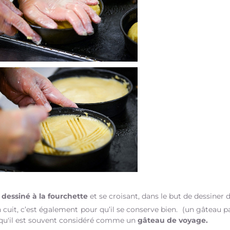
t
dessiné à la fourchette
et se croisant, dans le but de dessiner 
n cuit, c’est également pour qu’il se conserve bien. (un gâteau p
 qu'il est souvent considéré comme un
gâteau de voyage.