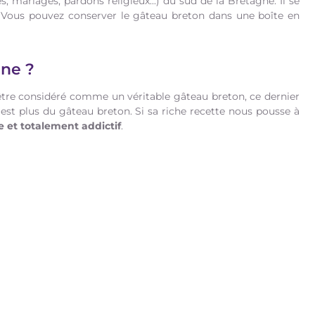
s, mariages, pardons religieux...) du sud de la Bretagne. Il se
 Vous pouvez conserver le gâteau breton dans une boîte en
une ?
 être considéré comme un véritable gâteau breton, ce dernier
n'est plus du gâteau breton. Si sa riche recette nous pousse à
 et totalement addictif
.