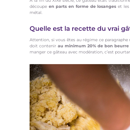
A la fin du XIXe siècle, ce gâteau était traditionn
découpe
en parts en forme de losanges
et les
métal.
Quelle est la recette du vrai gâ
Attention, si vous êtes au régime ce paragraphe 
doit contenir
au minimum 20% de bon beurr
manger ce gâteau avec modération, c’est pourtan