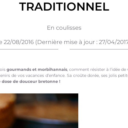
TRADITIONNEL
En coulisses
e
22/08/2016
(Dernière mise à jour :
27/04/201
fois
gourmands et morbihannais
, comment résister à l’idée de
nirs de vos vacances d’enfance. Sa croûte dorée, ses jolis petits
 dose de douceur bretonne !