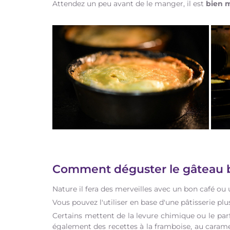
Attendez un peu avant de le manger, il est
bien m
Comment déguster le gâteau 
Nature il fera des merveilles avec un bon café ou 
Vous pouvez l'utiliser en base d'une pâtisserie p
Certains mettent de la levure chimique ou le par
également des recettes à la framboise, au caramel