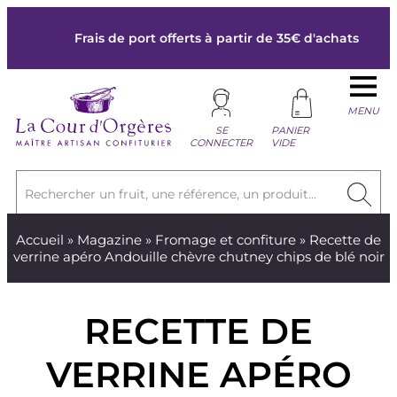
Frais de port offerts à partir de 35€ d'achats
MENU
SE
PANIER
CONNECTER
VIDE
Rechercher un fruit, une référence, un produit...
Accueil
»
Magazine
»
Fromage et confiture
» Recette de
verrine apéro Andouille chèvre chutney chips de blé noir
RECETTE DE
VERRINE APÉRO