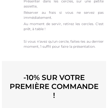
Présenter dans les cercles, sur une petite
assiette,
Réserver au frais si vous ne servez pas
immédiatement.
Au moment de servir, retirez les cercles. C'est
prêt, à table !
Si vous n'avez qu'un cercle, faites-les au dernier
moment, 1 suffit pour faire la présentation.
-10% SUR VOTRE
PREMIÈRE COMMANDE
!