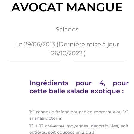
AVOCAT MANGUE
Salades
Le
29/06/2013
(Dernière mise à jour
:
26/10/2022
)
Ingrédients pour 4, pour
cette belle salade exotique :
1/2 mangue fraîche coupée en morceaux ou 1/2
ananas victoria
10 à 12 crevettes moyennes, décortiquées, soit
entières, soit coupées en 2 ou 3