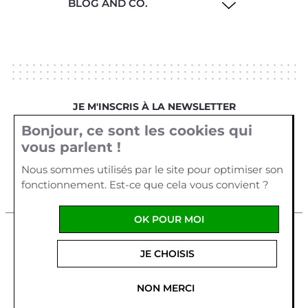
BLOG AND CO.
JE M'INSCRIS À LA NEWSLETTER
Bonjour, ce sont les cookies qui
Votre email
vous parlent !
Nous sommes utilisés par le site pour optimiser son
fonctionnement. Est-ce que cela vous convient ?
OK POUR MOI
Mentions légales
Cookies
Crédits
JE CHOISIS
La Cour d'Orgères
1 allée Véga
Parc d'Activités Plein
Ouest
56170
QUIBERON
-
France
Tel :
02 97 29 55 62
NON MERCI
Fabriqué en France