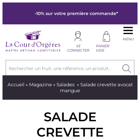
-10% sur votre première commande*
MENU
SE
PANIER
CONNECTER
VIDE
Rechercher un fruit, une référence, un produit...
Accueil
»
Magazine
»
Salades
» Salade crevette avocat
mangue
SALADE
CREVETTE