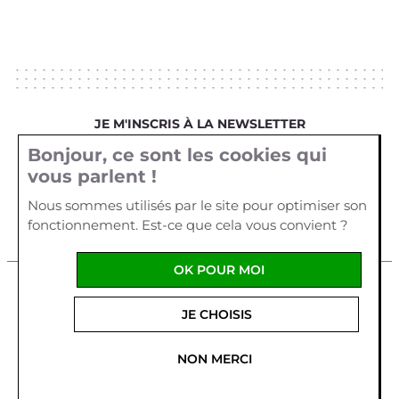
JE M'INSCRIS À LA NEWSLETTER
Bonjour, ce sont les cookies qui
Votre email
vous parlent !
Nous sommes utilisés par le site pour optimiser son
fonctionnement. Est-ce que cela vous convient ?
OK POUR MOI
Mentions légales
Cookies
Crédits
JE CHOISIS
La Cour d'Orgères
1 allée Véga
Parc d'Activités Plein
Ouest
56170
QUIBERON
-
France
Tel :
02 97 29 55 62
NON MERCI
Fabriqué en France