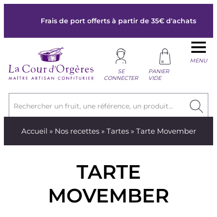
Frais de port offerts à partir de 35€ d'achats
MENU
SE
PANIER
CONNECTER
VIDE
Rechercher un fruit, une référence, un produit...
Accueil
»
Nos recettes
»
Tartes
» Tarte Movember
TARTE
MOVEMBER