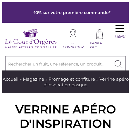
-10% sur votre première commande*
MENU
SE
PANIER
CONNECTER
VIDE
Rechercher un fruit, une référence, un produit...
Accueil
»
Magazine
»
Fromage et confiture
» Verrine apéro
d'inspiration basque
VERRINE APÉRO
D'INSPIRATION