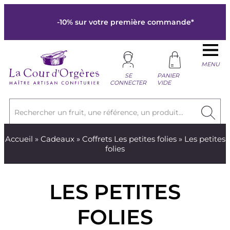
-10% sur votre première commande*
MENU
SE
PANIER
CONNECTER
VIDE
Rechercher un fruit, une référence, un produit...
Accueil
»
Cadeaux
»
Coffrets Les petites folies
» Les petites
folies
LES PETITES
FOLIES