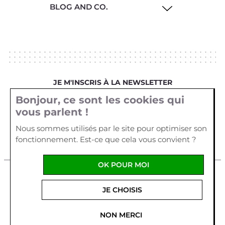
BLOG AND CO.
JE M'INSCRIS À LA NEWSLETTER
Bonjour, ce sont les cookies qui
Votre email
vous parlent !
Nous sommes utilisés par le site pour optimiser son
fonctionnement. Est-ce que cela vous convient ?
OK POUR MOI
Mentions légales
Cookies
Crédits
JE CHOISIS
La Cour d'Orgères
1 allée Véga
Parc d'Activités Plein
Ouest
56170
QUIBERON
-
France
Tel :
02 97 29 55 62
NON MERCI
Fabriqué en France