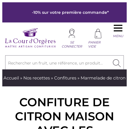
-10% sur votre première commande*
MENU
SE
PANIER
CONNECTER
VIDE
Rechercher un fruit, une référence, un produit...
Accueil
»
Nos recettes
»
Confitures
» Marmelade de citron
CONFITURE DE
CITRON MAISON