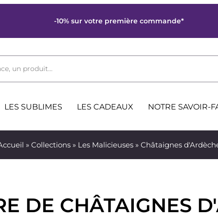
-10% sur votre première commande*
ce, un produit...
LES SUBLIMES
LES CADEAUX
NOTRE SAVOIR-F
Accueil
»
Collections
»
Les Malicieuses
» Châtaignes d'Ardèch
RE DE CHÂTAIGNES D