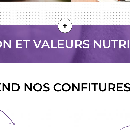
+
N ET VALEURS NUTR
END NOS CONFITURE