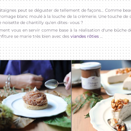
taignes peut se déguster de tellement de façons... Comme be
 fromage blanc moulé à la louche de la crèmerie. Une touche de 
 noisette de chantilly qu'en dites- vous ?
ent vous en servir comme base à la réalisation d'une bûche 
onfiture se marie très bien avec des
viandes rôties
...