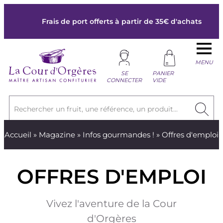
Frais de port offerts à partir de 35€ d'achats
MENU
SE
PANIER
CONNECTER
VIDE
Rechercher un fruit, une référence, un produit...
Accueil
»
Magazine
»
Infos gourmandes !
» Offres d'emploi
OFFRES D'EMPLOI
Vivez l'aventure de la Cour
d'Orgères