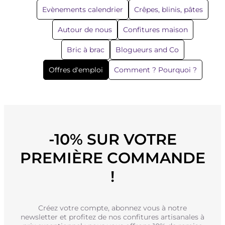
Evènements calendrier
Crêpes, blinis, pâtes
Autour de nous
Confitures maison
Bric à brac
Blogueurs and Co
Offres d'emploi
Comment ? Pourquoi ?
-10% SUR VOTRE
PREMIÈRE COMMANDE
!
Créez votre compte, abonnez vous à notre
newsletter et profitez de nos confitures artisanales à