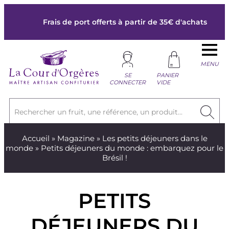
Frais de port offerts à partir de 35€ d'achats
MENU
SE
PANIER
CONNECTER
VIDE
Rechercher un fruit, une référence, un produit...
Accueil
»
Magazine
»
Les petits déjeuners dans le
monde
» Petits déjeuners du monde : embarquez pour le
Brésil !
PETITS
DÉJEUNERS DU