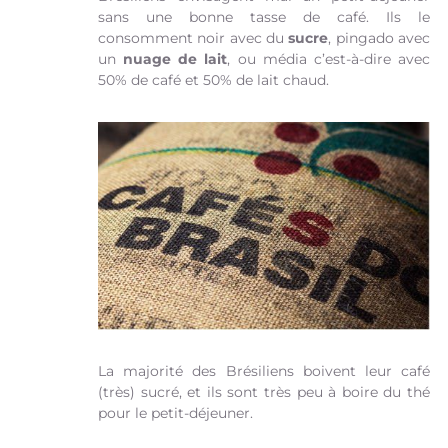
sans une bonne tasse de café. Ils le
consomment noir avec du
sucre
, pingado avec
un
nuage de lait
, ou média c’est-à-dire avec
50% de café et 50% de lait chaud.
La majorité des Brésiliens boivent leur café
(très) sucré, et ils sont très peu à boire du thé
pour le petit-déjeuner.