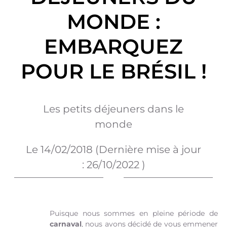
MONDE :
EMBARQUEZ
POUR LE BRÉSIL !
Les petits déjeuners dans le
monde
Le
14/02/2018
(Dernière mise à jour
:
26/10/2022
)
Puisque nous sommes en pleine période de
carnaval
, nous avons décidé de vous emmener