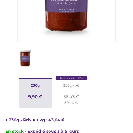
Economisez 5.00 %
230g
230g - x6
9,90 €
56,43 €
59,40 €
230g
Prix au kg : 43,04 €
En stock
- Expédié sous 3 à 5 jours