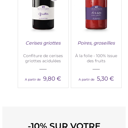
Cerises griottes
Poires, groseilles
Confiture de cerises
À la folie - 100% Issue
griottes acidulées
des fruits
9,80 €
5,30 €
A partir de
A partir de
-10% SUR VOTRE