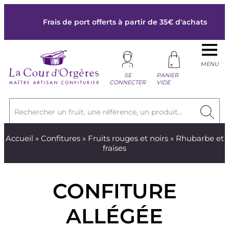
Frais de port offerts à partir de 35€ d'achats
MENU
SE
PANIER
CONNECTER
VIDE
Rechercher un fruit, une référence, un produit...
Accueil
»
Confitures
»
Fruits rouges et noirs
» Rhubarbe et
fraises
CONFITURE
ALLÉGÉE